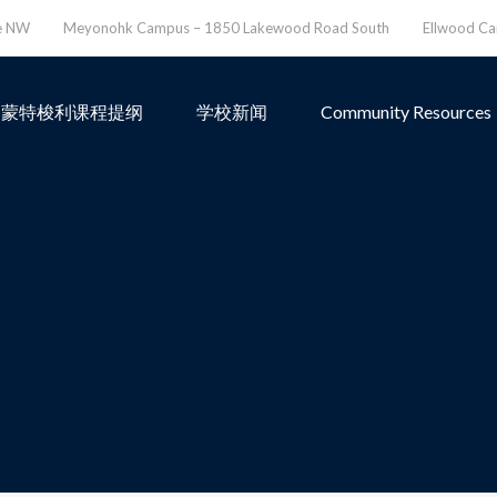
ve NW
Meyonohk Campus – 1850 Lakewood Road South
Ellwood C
蒙特梭利课程提纲
学校新闻
Community Resources